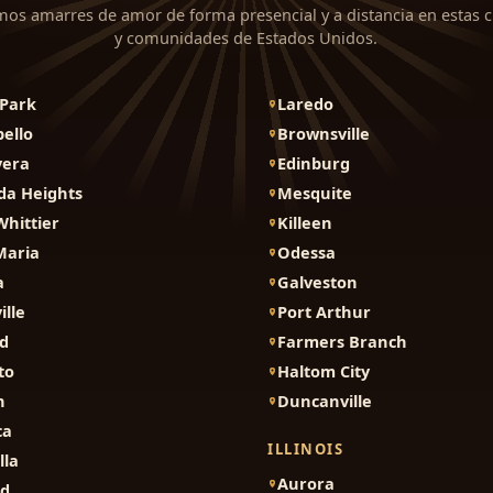
mos amarres de amor de forma presencial y a distancia en estas 
y comunidades de Estados Unidos.
Park
Laredo
ello
Brownsville
vera
Edinburg
da Heights
Mesquite
Whittier
Killeen
Maria
Odessa
a
Galveston
ille
Port Arthur
d
Farmers Branch
to
Haltom City
n
Duncanville
ca
ILLINOIS
lla
Aurora
nd