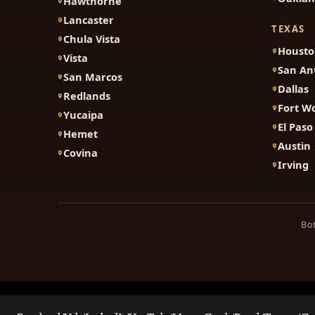
Hawthorne
Lancaster
TEXAS
Chula Vista
Houst
Vista
San An
San Marcos
Dallas
Redlands
Fort W
Yucaipa
El Paso
Hemet
Austin
Covina
Irving
Bot