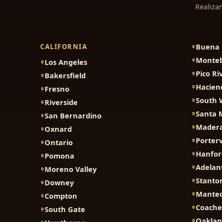
Realiza
Buena 
CALIFORNIA
Monteb
Los Angeles
Pico Ri
Bakersfield
Hacien
Fresno
South 
Riverside
Santa 
San Bernardino
Mader
Oxnard
Porterv
Ontario
Hanfor
Pomona
Adelan
Moreno Valley
Stanto
Downey
Mante
Compton
Coache
South Gate
Oakla