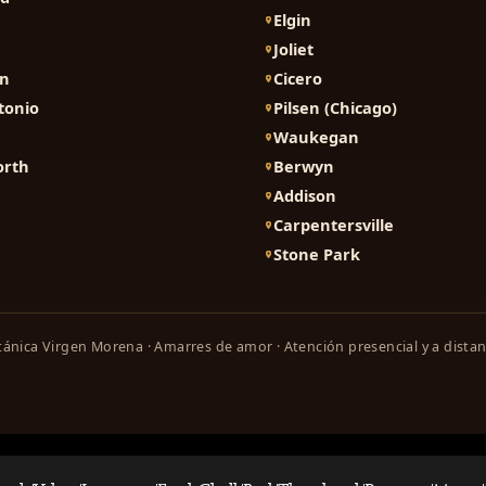
Elgin
Joliet
on
Cicero
tonio
Pilsen (Chicago)
Waukegan
orth
Berwyn
Addison
Carpentersville
Stone Park
ánica Virgen Morena · Amarres de amor · Atención presencial y a distan