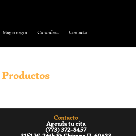
Magia negra
Curandera
Contacto
Productos
Contacto
Agenda tu cita
(773) 372-8457
3151 W. 26th St Chicago IL 60623