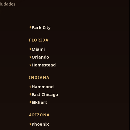
ciudades
Park City
FLORIDA
Miami
Orlando
Homestead
INDIANA
Hammond
East Chicago
Elkhart
ARIZONA
Phoenix