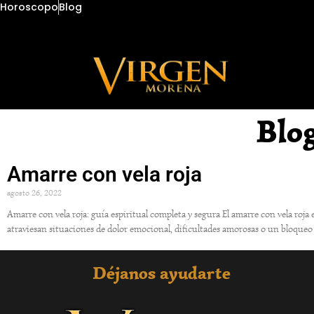
Horoscopo
Blog
Blo
Amarre con vela roja
agosto 26, 2022
Amarre con vela roja: guía espiritual completa y segura El amarre con vela roja
atraviesan situaciones de dolor emocional, dificultades amorosas o un bloqueo
Déjanos ayudarte