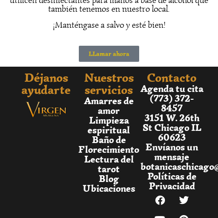
utilicen desinfectantes para manos a base de alcohol que
también tenemos en nuestro local.
¡Manténgase a salvo y esté bien!
LLamar ahora
Déjanos
Nuestros
Contacto
ayudarte
servicios
Agenda tu cita
(773) 372-
Amarres de
8457
amor
3151 W. 26th
Limpieza
St Chicago IL
espiritual
60623
Baño de
Envíanos un
Florecimiento
mensaje
Lectura del
botanicaschicago
tarot
Políticas de
Blog
Privacidad
Ubicaciones