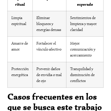
ritual
esperado
Limpia
Eliminar
Sentimientos de
espiritual
bloqueos y
limpieza y mayor
energías densas
claridad
Amarre de
Fortalecer el
Mejor
amor
vínculo afectivo
comunicación y
acercamiento
Protección
Prevenir daños
Tranquilidad y
energética
de envidia o mal
disminución de
de ojo
conflictos
Casos frecuentes en los
que se busca este trabajo