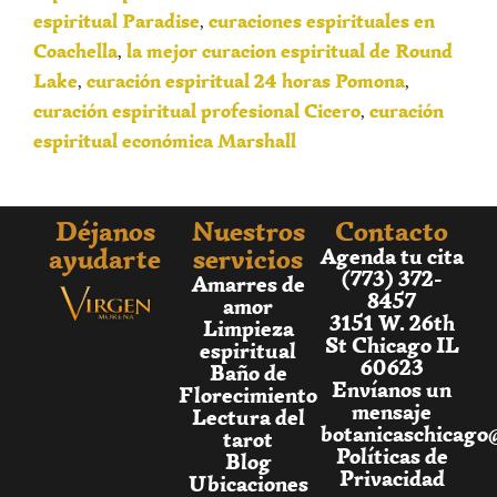
espiritual Paradise
curaciones espirituales en
,
Coachella
la mejor curacion espiritual de Round
,
Lake
curación espiritual 24 horas Pomona
,
,
curación espiritual profesional Cicero
curación
,
espiritual económica Marshall
Déjanos
Nuestros
Contacto
ayudarte
servicios
Agenda tu cita
(773) 372-
Amarres de
8457
amor
3151 W. 26th
Limpieza
St Chicago IL
espiritual
60623
Baño de
Envíanos un
Florecimiento
mensaje
Lectura del
botanicaschicago
tarot
Políticas de
Blog
Privacidad
Ubicaciones