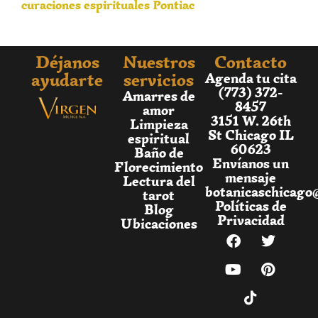
curaciones espirituales Pontiac
Déjanos
Nuestros
Contacto
ayudarte
servicios
Agenda tu cita
(773) 372-
Amarres de
8457
amor
3151 W. 26th
Limpieza
St Chicago IL
espiritual
60623
Baño de
Envíanos un
Florecimiento
mensaje
Lectura del
botanicaschicago
tarot
Políticas de
Blog
Privacidad
Ubicaciones