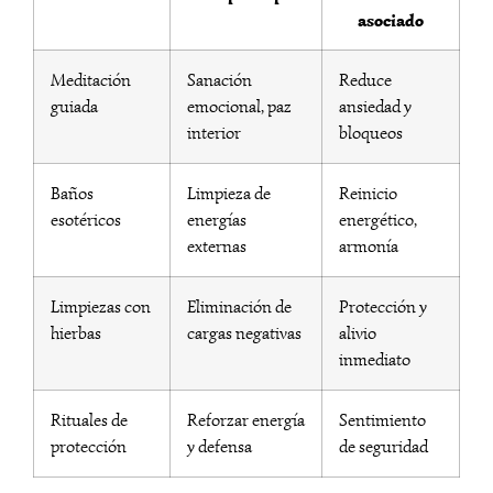
asociado
Meditación
Sanación
Reduce
guiada
emocional, paz
ansiedad y
interior
bloqueos
Baños
Limpieza de
Reinicio
esotéricos
energías
energético,
externas
armonía
Limpiezas con
Eliminación de
Protección y
hierbas
cargas negativas
alivio
inmediato
Rituales de
Reforzar energía
Sentimiento
protección
y defensa
de seguridad