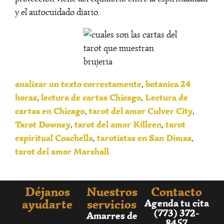
y el autocuidado diario.
analizar un texto correctamente
botanica 24
,
horas
lectura de cartas Chicago
Lectura de
,
,
cartas en Chicago
tarot del amor Culver City
,
,
Tarot Downey
tarot del amor Killeen
tarot
,
,
espiritual Coachella
tarotistas en San Dimas
,
,
tarot del amor Marshall
Déjanos
Nuestros
Contacto
ayudarte
servicios
Agenda tu cita
(773) 372-
Amarres de
8457