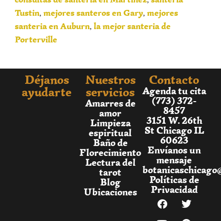
Tustin
mejores santeros en Gary
mejores
,
,
santeria en Auburn
la mejor santeria de
,
Porterville
Déjanos
Nuestros
Contacto
ayudarte
servicios
Agenda tu cita
(773) 372-
Amarres de
8457
amor
3151 W. 26th
Limpieza
St Chicago IL
espiritual
60623
Baño de
Envíanos un
Florecimiento
mensaje
Lectura del
botanicaschicago
tarot
Políticas de
Blog
Privacidad
Ubicaciones