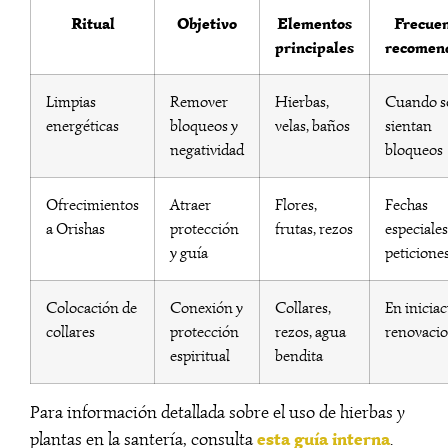
Ritual
Objetivo
Elementos
Frecuen
principales
recomen
Limpias
Remover
Hierbas,
Cuando s
energéticas
bloqueos y
velas, baños
sientan
negatividad
bloqueos
Ofrecimientos
Atraer
Flores,
Fechas
a Orishas
protección
frutas, rezos
especiales
y guía
peticione
Colocación de
Conexión y
Collares,
En iniciac
collares
protección
rezos, agua
renovaci
espiritual
bendita
Para información detallada sobre el uso de hierbas y
esta guía interna
plantas en la santería, consulta
.