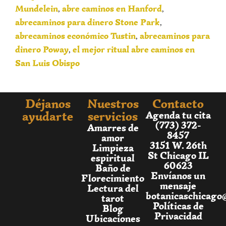
Mundelein
abre caminos en Hanford
,
,
abrecaminos para dinero Stone Park
,
abrecaminos económico Tustin
abrecaminos para
,
dinero Poway
el mejor ritual abre caminos en
,
San Luis Obispo
Déjanos
Nuestros
Contacto
ayudarte
servicios
Agenda tu cita
(773) 372-
Amarres de
8457
amor
3151 W. 26th
Limpieza
St Chicago IL
espiritual
60623
Baño de
Envíanos un
Florecimiento
mensaje
Lectura del
botanicaschicago
tarot
Políticas de
Blog
Privacidad
Ubicaciones