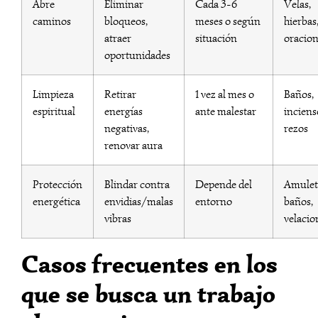
Abre
Eliminar
Cada 3-6
Velas,
caminos
bloqueos,
meses o según
hierbas
atraer
situación
oracio
oportunidades
Limpieza
Retirar
1 vez al mes o
Baños,
espiritual
energías
ante malestar
inciens
negativas,
rezos
renovar aura
Protección
Blindar contra
Depende del
Amulet
energética
envidias/malas
entorno
baños,
vibras
velacio
Casos frecuentes en los
que se busca un trabajo